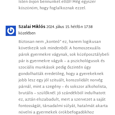
Isten óvjon bennünket ettől! Még egyszer
köszönöm, hogy foglalkoznak ezzel.
Szalai Miklós
2024. július 15. hétfő-n 17:38
közelében
Biztosan nem „konteó” ez, hanem logikusan
következik sok mindenből. A homoszexuális
párok gyermekre vágynak, sok középosztálybeli
pár is gyermekre vágyik – a pszichológusok és
szociális munkások pedig őszintén úgy
gondolhatták eredetileg, hogy a gyerekeknek
jobb lesz egy jól szituált, konszolidált norvég
párnál, mint a szegény – és sokszor alkoholista,
brutális – szülőknél. Jó szándékból indulhatott
ez, aztán elszabadult, mert a szervezet a saját
fontosságát, társadalmi súlyát, hatalmát akarta
növelni a gyermekek örökbefogadókhoz