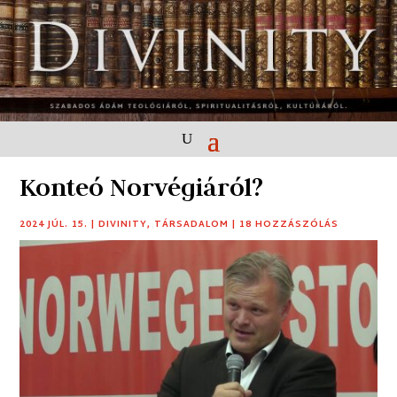
Konteó Norvégiáról?
2024 JÚL. 15.
|
DIVINITY
,
TÁRSADALOM
|
18 HOZZÁSZÓLÁS