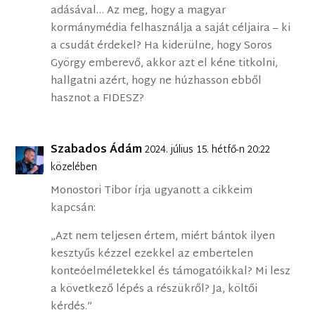
adásával… Az meg, hogy a magyar
kormánymédia felhasználja a saját céljaira – ki
a csudát érdekel? Ha kiderülne, hogy Soros
György emberevő, akkor azt el kéne titkolni,
hallgatni azért, hogy ne húzhasson ebből
hasznot a FIDESZ?
Szabados Ádám
2024. július 15. hétfő-n 20:22
közelében
Monostori Tibor írja ugyanott a cikkeim
kapcsán:
„Azt nem teljesen értem, miért bántok ilyen
kesztyűs kézzel ezekkel az embertelen
konteóelméletekkel és támogatóikkal? Mi lesz
a következő lépés a részükről? Ja, költői
kérdés.”