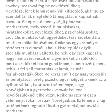
nevelőszülőket. Ezek a hirdetések borzalmasak (pl.
cowboy lasszóval fog be nevelőszülőket).
Nevelőszülőnek lenni rendkívül kifizetődő, akár 10-15
ezer dollárnak megfelelő támogatást is kaphatnak
havonta. Elképesztő mennyiségű pénz van a
rendszerben, mely szociális munkásokat,
hivatalnokokat, nevelőszülőket, pszichológusokat,
szociális munkásokat, ügyvédeket tesz érdekeltté a
rendszer működtetésében. Reikeras egy személyes
történetet is elmesél, ahol a kistelepülés egyik
szociális munkása vallotta be neki egy eset kapcsán,
hogy nem azért veszik el a gyermeket a szülőktől,
mert a szülőkkel bármi gond lenne, hanem azért, mert
nekik is fel kell mutatniuk valamit, ha már
foglalkoztatják őket. Reikeras említ egy nagyrabecsült
és befolyásos norvég pszichológus hölgyet, akinek az a
nyíltan vállalt, határozott véleménye, hogy
Norvégiában a gyermekek 25%-át kellene
nevelőszülőknél elhelyezni. Reikeras szerint ezt a
véleményt sokan osztják Norvégiában. Ez lenne a világ
történetének legradikálisabb gyermekújraelosztási
rendszere.