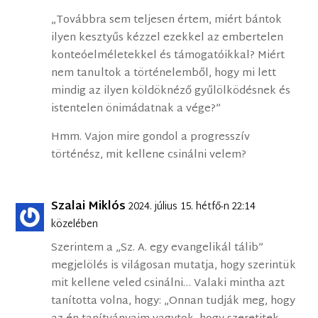
„Továbbra sem teljesen értem, miért bántok
ilyen kesztyűs kézzel ezekkel az embertelen
konteóelméletekkel és támogatóikkal? Miért
nem tanultok a történelemből, hogy mi lett
mindig az ilyen köldöknéző gyűlölködésnek és
istentelen önimádatnak a vége?”
Hmm. Vajon mire gondol a progresszív
történész, mit kellene csinálni velem?
Szalai Miklós
2024. július 15. hétfő-n 22:14
közelében
Szerintem a „Sz. A. egy evangelikál tálib”
megjelölés is világosan mutatja, hogy szerintük
mit kellene veled csinálni… Valaki mintha azt
tanította volna, hogy: „Onnan tudják meg, hogy