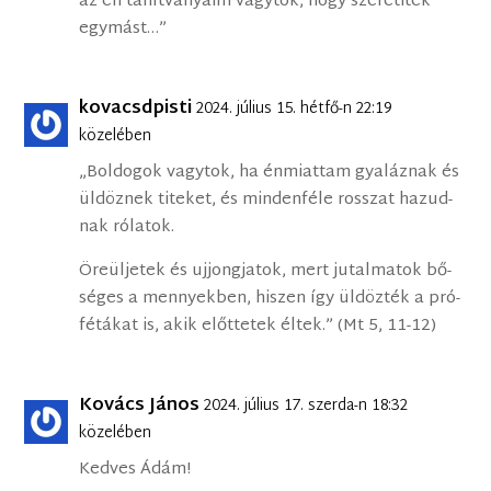
az én tanítványaim vagytok, hogy szeretitek
egymást…”
kovacsdpisti
2024. július 15. hétfő-n 22:19
közelében
„Bol­do­gok vagy­tok, ha én­mi­at­tam gya­láz­nak és
ül­döz­nek ti­te­ket, és min­den­fé­le rosszat ha­zud­
nak ró­la­tok.
Öreül­je­tek és uj­jong­ja­tok, mert ju­tal­ma­tok bő­
sé­ges a mennyek­ben, hi­szen így ül­döz­ték a pró­
fé­tá­kat is, akik előt­te­tek él­tek.” (Mt 5, 11-12)
Kovács János
2024. július 17. szerda-n 18:32
közelében
Kedves Ádám!