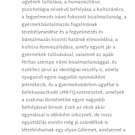
ügyének túltolása, a humanisztikus
pszichológia növekvő befolyása a kultúránkra,
a fegyelmezés iránti fokozott bizalmatlanság, a
gyermekbántalmazás fogalmának
terebélyesedése és a fegyelmezés és
bántalmazás közötti határok elmosódása, a
kultúra feminizálódása, amely együtt jár a
gyermekek túlóvásával, valamint az apák
férfias szerepe iránti bizalmatlansággal, és
ezekhez járul az ideológiai veszély is, amely
nyugatról egyre nagyobb nyomásként
jelentkezik, és a gyermekvédelem ügyébe is
belekapaszkodó LMBTQ-szervezetek, amelyek
a szakmai döntésekbe egyre nagyobb
befolyással bírnak. Ezek az okok akár
egymással is időnként ütköznek, de rossz
együttállás esetén még jó szándékok is
létrehívhatnak egy olyan Gólemet, amilyenné a