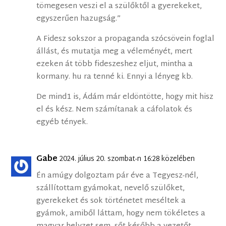
tömegesen veszi el a szülőktől a gyerekeket,
egyszerűen hazugság.”
A Fidesz sokszor a propaganda szócsövein foglal
állást, és mutatja meg a véleményét, mert
ezeken át több fideszeshez eljut, mintha a
kormany. hu ra tenné ki. Ennyi a lényeg kb.
De mind1 is, Ádám már eldöntötte, hogy mit hisz
el és kész. Nem számítanak a cáfolatok és
egyéb tények.
Gabe
2024. július 20. szombat-n 16:28 közelében
Én amúgy dolgoztam pár éve a Tegyesz-nél,
szállítottam gyámokat, nevelő szülőket,
gyerekeket és sok történetet meséltek a
gyámok, amiből láttam, hogy nem tökéletes a