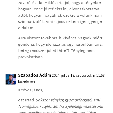
zavaró. Szalai Miklós írta jól, hogy a tényekre
hogyan lenne jó reflektálni, elvonatkoztatva
attól, hogyan reagálnak ezekre a velünk nem
szimpatizálók. Ami sajnos nekem igen gyenge
oldalam.
Arra viszont továbbra is kíváncsi vagyok miért
gondolja, hogy idehaza „is egy hasonlóan torz,
beteg rendszer jöhet létre”? Tényleg nem
provokatívan.
Szabados Ádám
2024. július 18. csütörtök-n 11:58
közelében
Kedves János,
ezt írtad:
Sokszor tényleg gyomorforgató, ami
Norvégiában zajlik, ám ha a jelenlegi vezetésünk