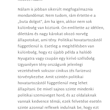
Nálam is jobban sikerült megfogalmaznia
mondandómat. Nem tudom, rám értette-e a
„buta dolgot”, ám ha igen, akkor nem sok
különbség van köztünk. Ön említette az idétlen,
dilettáns és nagy károkat okozó norvég
állapotokat, ami tény. Politikai hovatartozástól
függetlenül is. Esetleg a megítélésben van
különbség, hogy ez újabb példa a halódó
Nyugatra vagy csupán egy kirívó szélsőség.
Ugyanilyen tény országunk jelenlegi
vezetésének sokszor cinikus (és farizeus)
törvénykezése. Amit szintén politikai
hovatartozástól függetlenül meg lehet
állapítani. De mivel sajnos szinte mindenki
politikai szemüveget hord, és az oldalaknak
vannak kedvence témái, ezek felvetése esetén
szinte azonnal reflexek indulnak be, hogy ezt