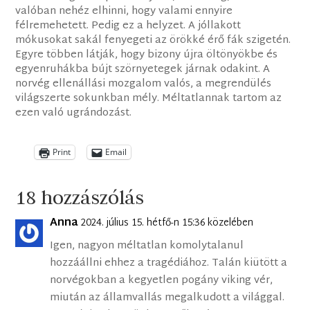
valóban nehéz elhinni, hogy valami ennyire
félremehetett. Pedig ez a helyzet. A jóllakott
mókusokat sakál fenyegeti az örökké érő fák szigetén.
Egyre többen látják, hogy bizony újra öltönyökbe és
egyenruhákba bújt szörnyetegek járnak odakint. A
norvég ellenállási mozgalom valós, a megrendülés
világszerte sokunkban mély. Méltatlannak tartom az
ezen való ugrándozást.
Print
Email
18 hozzászólás
Anna
2024. július 15. hétfő-n 15:36 közelében
Igen, nagyon méltatlan komolytalanul
hozzáállni ehhez a tragédiához. Talán kiütött a
norvégokban a kegyetlen pogány viking vér,
miután az államvallás megalkudott a világgal.