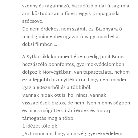
szenny és rágalmazó, hazudózó oldal újságírója,
ami köztudottan a fidesz egyik propaganda
szócsöve.
De nem érdekes, nem számít ez. Bizonyára ő
mindig mindenben igazat ír vagy mond el a
doksi filmben….
A Sytka cikk kommentjében pedig Judit Boros
hozzászóló bennfentes, gyermekvédelemben
dolgozik Norvégiában, van tapasztalata, nekem
ez a legjobb bizonyíték arra, hogy nem minden
igaz a 60ezerből és a többiből.
Vannak hibák ott is, hol nincs, vannak
visszaélések biztos, de nem ilyen mennyiségben
és nincs mögötte sátáni érdek és lmbtq
támogatás meg a többi.
1 idézet tőle pl:
„Azt mondani, hogy a norvég gyerekvédelem