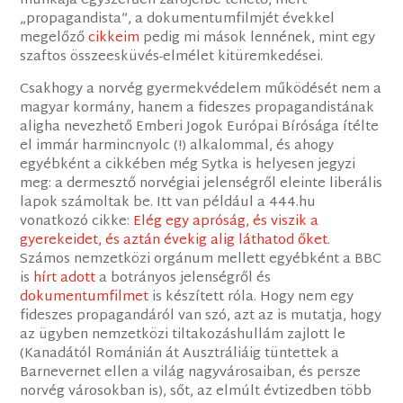
munkája egyszerűen zárójelbe tehető, mert
„propagandista”, a dokumentumfilmjét évekkel
megelőző
cikkeim
pedig mi mások lennének, mint egy
szaftos összeesküvés-elmélet kitüremkedései.
C​sakhogy a norvég gyermekvédelem működését n​em a
magyar kormány, hanem a fideszes propagandistának ​
aligha nevezhető Emberi Jogok Európai Bírósága ítélte
el immár harmincnyolc (!) alkalommal​, és ahogy
egyébként a cikkében még Sytka is helyesen jegyzi
meg: a dermesztő norvégiai jelenségről eleinte liberális
lapok számoltak be. Itt van például a 444.hu
vonatkozó cikke:
Elég egy apróság, és viszik a
gyerekeidet, és aztán évekig alig láthatod őket
.
Számos nemzetközi orgánum mellett egyébként a BBC
is
hírt adott
a botrányos jelenségről és
dokumentumfilmet
is készített róla. Hogy nem egy
fideszes propagandáról van szó, azt az is mutatja, hogy
az ügyben nemzetközi tiltakozáshullám zajlott le
(Kanadától Románián át Ausztráliáig tüntettek a
Barnevernet ellen a világ nagyvárosaiban, és persze
norvég városokban is), sőt, az elmúlt évtizedben több