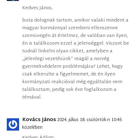
Kedves János,
buta dolognak tartom, amikor valaki mindent a
magyar kormánnyal szembeni ellenszenve
szemüvegén át értelmez, de valóban van ilyen,
én is találkozom ezzel a jelenséggel. Viszont be
tudnál linkelni olyan cikket, amelyben a
„jelenlegi vezetésünk” reagál a norvég
gyermekvédelem problémájára? Lehet, hogy
csak elkerülte a figyelmemet, de én ilyen
kormányzati reakcióval még egyáltalán nem
találkoztam, pedig sok éve foglalkozom a
témával.
Kovács János
2024. július 18. csütörtök-n 10:45
közelében
Kedves Ádám!