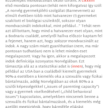
közbelépés mondvacsinált okból történt. A
cikkem
első mondata pontosan (tehát nem kiforgatva) így szól:
„A norvég gyermekjóléti szolgálat (Barnevernet) az
elmúlt években több mint hatvanezer (!) gyermeket
szakított el biológiai szüleiktől, sokszor olyan
mondvacsinált indokokkal, mint például…” Tehát nem
azt állítottam, hogy mind a hatvanezer eset olyan, mint
a Bodnariu családé, amelyről hallva először kaptam fel
a fejemet, hanem azt, hogy
sokszor
mondvacsinált az
indok. A nagy szám miatt gyaníthatóan (nem, ma már
pontosan tudhatóan) nem is lehet minden eset
megalapozott. Vagy ha igen, akkor a megalapozott
indok definíciója iszonyatos Norvégiában.​ Ezt
támasztja alá az a statisztikai adat is (
innen
), hogy míg
például az USA-ban a családból kiemelt gyermekek
90%-a esetében a kiemelés oka a szexuális vagy fizikai
bántalmazás, addig Norvégiában az okok 80%-a a
szülői képességekkel („issues of parenting capacity”)
vagy a gyermek viselkedésével („child behavioral
issues”) kapcsolatos, amelyekben nincsenek benne a
szexuális és fizikai bántalmazások, és a kiemelés még
azelőtt megtörténik, hogy bármiféle eljárást