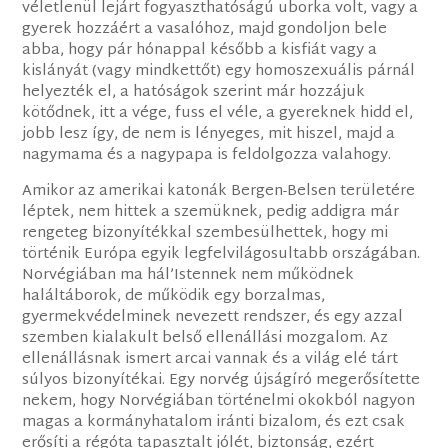
véletlenül lejárt fogyaszthatóságú uborka volt, vagy a
gyerek hozzáért a vasalóhoz, majd gondoljon bele
abba, hogy pár hónappal később a kisfiát vagy a
kislányát (vagy mindkettőt) egy homoszexuális párnál
helyezték el, a hatóságok szerint már hozzájuk
kötődnek, itt a vége, fuss el véle, a gyereknek hidd el,
jobb lesz így, de nem is lényeges, mit hiszel, majd a
nagymama és a nagypapa is feldolgozza valahogy.
Amikor az amerikai katonák Bergen-Belsen területére
léptek, nem hittek a szemüknek, pedig addigra már
rengeteg bizonyítékkal szembesülhettek, hogy mi
történik Európa egyik legfelvilágosultabb országában.
Norvégiában ma hál’Istennek nem működnek
haláltáborok, de működik egy borzalmas,
gyermekvédelminek nevezett rendszer, és egy azzal
szemben kialakult belső ellenállási mozgalom. Az
ellenállásnak ismert arcai vannak és a világ elé tárt
súlyos bizonyítékai. Egy norvég újságíró megerősítette
nekem, hogy Norvégiában történelmi okokból nagyon
magas a kormányhatalom iránti bizalom, és ezt csak
erősíti a régóta tapasztalt jólét, biztonság, ezért