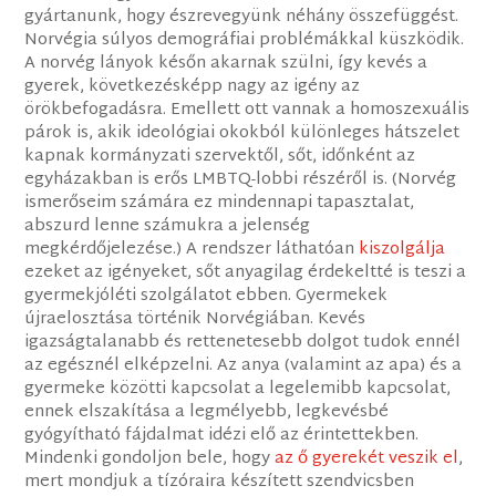
gyártanunk, hogy észrevegyünk néhány összefüggést.
Norvégia súlyos demográfiai problémákkal küszködik.
A norvég lányok későn akarnak szülni, így kevés a
gyerek, következésképp nagy az igény az
örökbefogadásra. Emellett ott vannak a homoszexuális
párok is, akik ideológiai okokból különleges hátszelet
kapnak kormányzati szervektől, sőt, időnként az
egyházakban is erős LMBTQ-lobbi részéről is. (Norvég
ismerőseim számára ez mindennapi tapasztalat,
abszurd lenne számukra a jelenség
megkérdőjelezése.) A rendszer láthatóan
kiszolgálja
ezeket az igényeket, sőt anyagilag érdekeltté is teszi a
gyermekjóléti szolgálatot ebben. Gyermekek
újraelosztása történik Norvégiában. Kevés
igazságtalanabb és rettenetesebb dolgot tudok ennél
az egésznél elképzelni. Az anya (valamint az apa) és a
gyermeke közötti kapcsolat a legelemibb kapcsolat,
ennek elszakítása a legmélyebb, legkevésbé
gyógyítható fájdalmat idézi elő az érintettekben.​
Mindenki gondoljon bele, hogy
az ő gyerekét veszik el
,
mert mondjuk a tízóraira készített szendvicsben