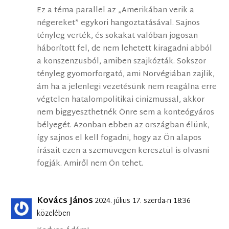
Ez a téma parallel az „Amerikában verik a
négereket” egykori hangoztatásával. Sajnos
tényleg verték, és sokakat valóban jogosan
háborított fel, de nem lehetett kiragadni abból
a konszenzusból, amiben szajkózták. Sokszor
tényleg gyomorforgató, ami Norvégiában zajlik,
ám ha a jelenlegi vezetésünk nem reagálna erre
végtelen hatalompolitikai cinizmussal, akkor
nem biggyeszthetnék Önre sem a konteógyáros
bélyegét. Azonban ebben az országban élünk,
így sajnos el kell fogadni, hogy az Ön alapos
írásait ezen a szemüvegen keresztül is olvasni
fogják. Amiről nem Ön tehet.
Kovács János
2024. július 17. szerda-n 18:36
közelében