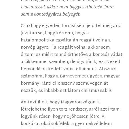
nem reagálna erre végtelen hatalompolitikai
cinizmussal, akkor nem biggyeszthetnék Önre
sem a konteógyáros bélyegét
.
Csakhogy egyetlen forrást sem jelöltél meg arra
(azután se, hogy kértem), hogy a
hatalompolitika egyáltalán reagált volna a
norvég ügyre. Ha reagált volna, akkor sem
értem, ez miért tenné érthetővé a konteós vádat
a cikkemmel szemben, de úgy tűnik, ezt Neked
bemondásra kellett volna elhinnünk. Abszurd
számomra, hogy a Barnevernet ügyét a magyar
kormány iránti ellenszenv szemüvegén át
nézzük, és inkább ezt látom cinizmusnak is.
Ami azt illeti, hogy Magyarországon is
létrejöhetne ilyen torz rendszer, arról azt írtam:
legyünk résen, hogy ne jöhessen létre. A
kockázat okai sokfélék: a gyermekvédelem