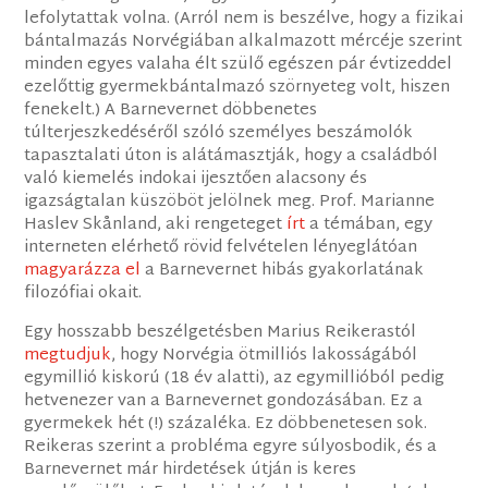
lefolytattak volna. (Arról nem is beszélve, hogy a fizikai
bántalmazás Norvégiában alkalmazott mércéje szerint
minden egyes valaha élt szülő egészen pár évtizeddel
ezelőttig gyermekbántalmazó szörnyeteg volt, hiszen
fenekelt.) A Barnevernet döbbenetes
túlterjeszkedéséről szóló személyes beszámolók
tapasztalati úton is alátámasztják, hogy a családból
való kiemelés indokai ijesztően alacsony és
igazságtalan küszöböt jelölnek meg. Prof. Marianne
Haslev Skånland, aki rengeteget
írt
a témában, egy
interneten elérhető rövid felvételen lényeglátóan
magyarázza el
a Barnevernet hibás gyakorlatának
filozófiai okait.
Egy hosszabb beszélgetésben Marius Reikerastól
megtudjuk
, hogy Norvégia ötmilliós lakosságából
egymillió kiskorú (18 év alatti), az egymillióból pedig
hetvenezer van a Barnevernet gondozásában. Ez a
gyermekek hét (!) százaléka. Ez döbbenetesen sok.
Reikeras szerint a probléma egyre súlyosbodik, és a
Barnevernet már hirdetések útján is keres