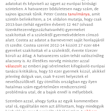
adatokat és képviseli az ügyet az európai bírósági
szinteken. A hatvanezer bődületesen nagy szám, de
sajnos igaznak tűnik. Peter Costea
tanulmánya
, amit
szintén belinkeltem, a 14. oldalon mutatja, hogy csak
2013-ban (tehát egyetlen évben!) 12 467 (olvasd:
tizenkétezernégyszázhatvanhét) gyermeket
szakítottak el a szüleiktől gyermekvédelem címszó
alatt. Costea az adatot a Barnevernet saját honlapjáról
(!) szedte. Costea szerint 2012-14 között 27 ezer 684
gyereket szakítottak el a szüleiktől, évente tízezer
körüli az átlag. A hatvanezres szám tehát valószínűleg
alacsony is. Az illetékes norvég miniszter azzal
válaszolt
az emberi jogi sérelmeket kifogásoló európai
tanácsi kritikákra, hogy 53 ezer gyermek közül, akikkel
jelenleg dolguk van, csak 9 ezret helyeztek el
nevelőszülőknél. Egy ötmilliós országban egy ilyen
hatalmas szám egyértelműen rendszerszintű
problémára utal, de a bajok ennél is mélyebbek.
Szemben azzal, ahogy Sytka az egyik kommentben
utal rá, egyáltalán nem azt állítottam, hogy mindegyik