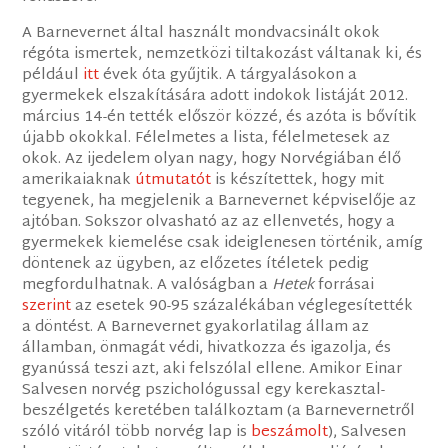
A Barnevernet által használt mondvacsinált okok
régóta ismertek, nemzetközi tiltakozást váltanak ki, és
például
itt
évek óta gyűjtik. A tárgyalásokon a
gyermekek elszakítására adott indokok listáját 2012.
március 14-én tették először közzé, és azóta is bővítik
újabb okokkal. Félelmetes a lista​, félelmetesek az
okok. ​Az ijedelem olyan nagy, hogy Norvégiában élő
amerikaiaknak
útmutatót
is készítettek, hogy mit
tegyenek, ha megjelenik a Barnevernet képviselője az
ajtóban. Sokszor olvasható az az ellenvetés, hogy a
gyermekek kiemelése csak ideiglenesen történik, amíg
döntenek az ügyben, az előzetes ítéletek pedig
megfordulhatnak. ​A​ valóságban a
Hetek
forrásai
szerint
az esetek 90-95 százalékában véglegesítették
a döntést. A Barnevernet gyakorlatilag állam az
államban, önmagát védi, hivatkozza és igazolja, és
gyanússá teszi azt, aki felszólal ellene. Amikor Einar
Salvesen norvég pszichológussal egy kerekasztal-
beszélgetés keretében találkoztam (a Barnevernetről
szóló vitáról több norvég lap is
beszámolt
), Salvesen