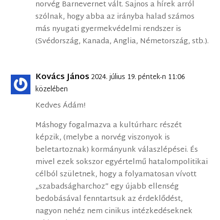
norvég Barnevernet vált. Sajnos a hírek arról
szólnak, hogy abba az irányba halad számos
más nyugati gyermekvédelmi rendszer is
(Svédország, Kanada, Anglia, Németország, stb.).
Kovács János
2024. július 19. péntek-n 11:06
közelében
Kedves Ádám!
Máshogy fogalmazva a kultúrharc részét
képzik, (melybe a norvég viszonyok is
beletartoznak) kormányunk válaszlépései. És
mivel ezek sokszor egyértelmű hatalompolitikai
célból születnek, hogy a folyamatosan vívott
„szabadságharchoz” egy újabb ellenség
bedobásával fenntartsuk az érdeklődést,
nagyon nehéz nem cinikus intézkedéseknek