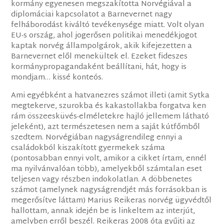
kormány egyenesen megszakította Norvégiával a
diplomáciai kapcsolatot a Barnevernet nagy
felháborodást kiváltó tevékenysége miatt. Volt olyan
EU-s ország, ahol jogerősen politikai menedékjogot
kaptak norvég állampolgárok, akik ​kifejezetten a
Barnevernet elől menekültek el. Ezeket fideszes
kormánypropagandaként beállítani, hát, hogy is
mondjam… kissé konteós.
Ami egyébként a ​h​atvanezres számot illeti (amit Sytka
megtekerve, szurokba és kakastollakba forgatva ken
rám összeesküvés-elméletekre hajló jellemem látható
jeleként), az​t természetesen nem a saját kútfőmből
szedtem. ​Norvégiában nagyságrendileg ennyi a
családokból kiszakított gyermekek száma
(pontosabban ennyi volt, amikor a cikket írtam​, ennél
ma nyilvánvalóan több), amelyekből számtalan eset
teljesen vagy részben indokolatlan. A döbbenetes
számot (amelynek nagyságrendjét más forrásokban is
megerősítve láttam) Marius Reikeras norvég ügyvédtől
hallottam, annak idején be is linkeltem az interjút,
amelyben erről beszél. Reikeras 2008 óta gyűjti az