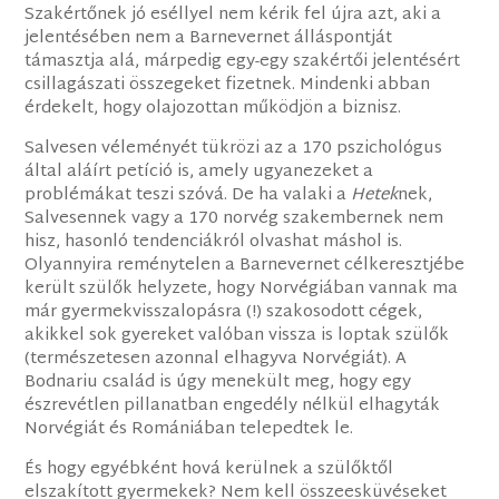
Szakértőnek jó eséllyel nem kérik fel újra azt, aki a
jelentésében nem a Barnevernet álláspontját
támasztja alá, márpedig egy-egy szakértői jelentésért
csillagászati összegeket fizetnek. Mindenki abban
érdekelt, hogy olajozottan működjön a biznisz.
Salvesen véleményét tükrözi az a 170 pszichológus
által aláírt petíció is, amely ugyanezeket a
problémákat teszi szóvá. De ha valaki a
Hetek
nek,
Salvesennek vagy a 170 norvég szakembernek nem
hisz, hasonló tendenciákról olvashat máshol is.
Olyannyira reménytelen a Barnevernet célkeresztjébe
került szülők helyzete, hogy Norvégiában vannak ma
már gyermekvisszalopásra (!) szakosodott cégek,
akikkel sok gyereket valóban vissza is loptak szülők
(természetesen azonnal elhagyva Norvégiát). A
Bodnariu család is úgy menekült meg, hogy egy
észrevétlen pillanatban engedély nélkül elhagyták
Norvégiát és Romániában telepedtek le.
És hogy egyébként hová kerülnek a szülőktől
elszakított gyermekek? Nem kell összeesküvéseket