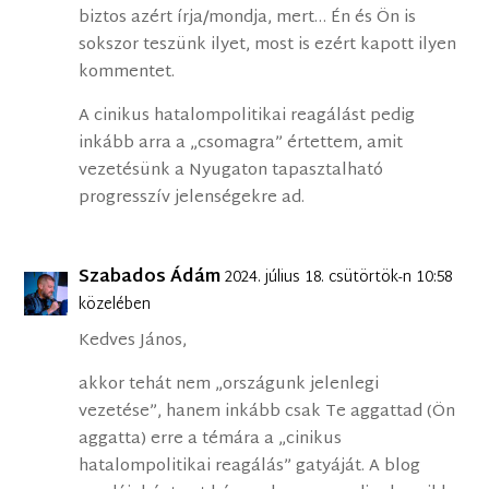
biztos azért írja/mondja, mert… Én és Ön is
sokszor teszünk ilyet, most is ezért kapott ilyen
kommentet.
A cinikus hatalompolitikai reagálást pedig
inkább arra a „csomagra” értettem, amit
vezetésünk a Nyugaton tapasztalható
progresszív jelenségekre ad.
Szabados Ádám
2024. július 18. csütörtök-n 10:58
közelében
Kedves János,
akkor tehát nem „országunk jelenlegi
vezetése”, hanem inkább csak Te aggattad (Ön
aggatta) erre a témára a „cinikus
hatalompolitikai reagálás” gatyáját. A blog