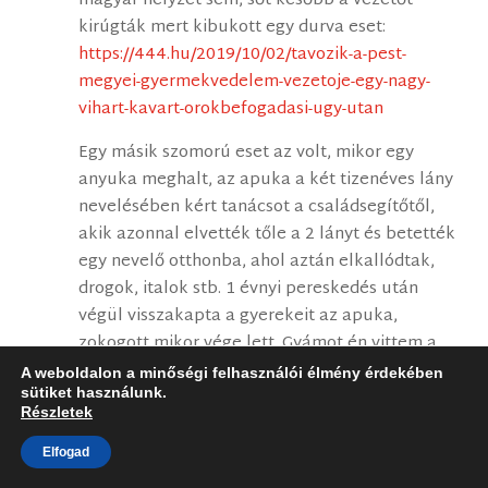
magyar helyzet sem, sőt később a vezetőt
kirúgták mert kibukott egy durva eset:
https://444.hu/2019/10/02/tavozik-a-pest-
megyei-gyermekvedelem-vezetoje-egy-nagy-
vihart-kavart-orokbefogadasi-ugy-utan
Egy másik szomorú eset az volt, mikor egy
anyuka meghalt, az apuka a két tizenéves lány
nevelésében kért tanácsot a családsegítőtől,
akik azonnal elvették tőle a 2 lányt és betették
egy nevelő otthonba, ahol aztán elkallódtak,
drogok, italok stb. 1 évnyi pereskedés után
végül visszakapta a gyerekeit az apuka,
zokogott mikor vége lett. Gyámot én vittem a
tárgyalásra épp.
A weboldalon a minőségi felhasználói élmény érdekében
Szóval itthon is és nyilván Norvégiában is
sütiket használunk.
Részletek
vannak inkompetens ügyintézők, akár
korruptak is. Ennyi az egész kb.
Elfogad