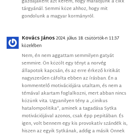
gazdájaként azt kérem, hogy maradjunk a cikk
tárgyánál. Semmi köze ahhoz, hogy mit
gondolunk a magyar kormányról.
Kovács János
2024. július 18. csütörtök-n 11:37
közelében
Nem, én nem aggattam semmilyen gatyát
semmire. Ön közölt egy tényt a norvég
állapotok kapcsán, és az erre érkező kritikát
nagyszerűen cáfolta ebben az írásban. Én a
kommentelő motivációjára utaltam, és nem a
témával akartam foglalkozni, mert abban nincs
közünk vita. Ugyanilyen tény a „cinikus
hatalompolitika”, aminek a tagadása Sytka
motivációjával azonos, csak épp pepitában. És
igen, volt bennem egy kis provokatív szándék is,
hiszen az egyik Sytkának, addig a másik Önnek