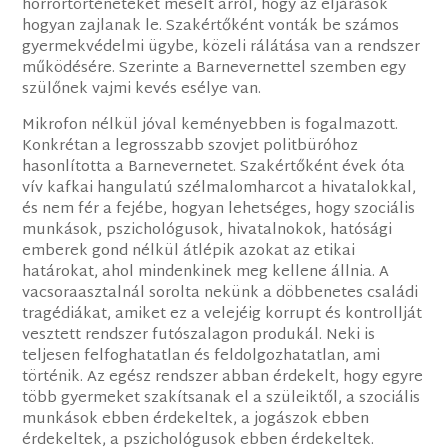
horrortörténeteket mesélt arról, hogy az eljárások
hogyan zajlanak le. Szakértőként vonták be számos
gyermekvédelmi ügybe, közeli rálátása van a rendszer
működésére. Szerinte a Barnevernettel szemben egy
szülőnek vajmi kevés esélye van.
Mikrofon nélkül jóval keményebben is fogalmazott.
Konkrétan a legrosszabb szovjet politbüróhoz
hasonlította a Barnevernetet. Szakértőként évek óta
vív kafkai hangulatú szélmalomharcot a hivatalokkal,
és nem fér a fejébe, hogyan lehetséges, hogy szociális
munkások, pszichológusok, hivatalnokok, hatósági
emberek gond nélkül átlépik azokat az etikai
határokat, ahol mindenkinek meg kellene állnia. A
vacsoraasztalnál sorolta nekünk a döbbenetes családi
tragédiákat, amiket ez a velejéig korrupt és kontrollját
vesztett rendszer futószalagon produkál. Neki is
teljesen felfoghatatlan és feldolgozhatatlan, ami
történik. Az egész rendszer abban érdekelt, hogy egyre
több gyermeket szakítsanak el a szüleiktől, a szociális
munkások ebben érdekeltek, a jogászok ebben
érdekeltek, a pszichológusok ebben érdekeltek.