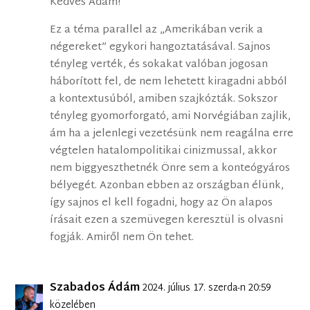
Kedves Ádám!
Ez a téma parallel az „Amerikában verik a
négereket” egykori hangoztatásával. Sajnos
tényleg verték, és sokakat valóban jogosan
háborított fel, de nem lehetett kiragadni abból
a kontextusúból, amiben szajkózták. Sokszor
tényleg gyomorforgató, ami Norvégiában zajlik,
ám ha a jelenlegi vezetésünk nem reagálna erre
végtelen hatalompolitikai cinizmussal, akkor
nem biggyeszthetnék Önre sem a konteógyáros
bélyegét. Azonban ebben az országban élünk,
így sajnos el kell fogadni, hogy az Ön alapos
írásait ezen a szemüvegen keresztül is olvasni
fogják. Amiről nem Ön tehet.
Szabados Ádám
2024. július 17. szerda-n 20:59
közelében