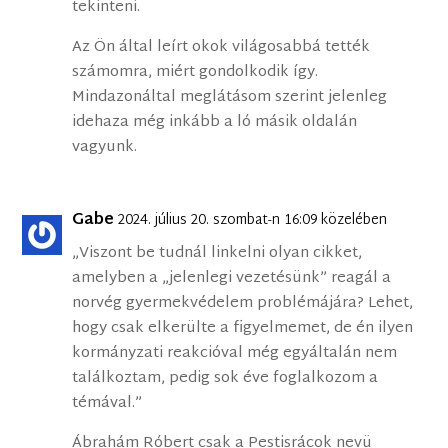
tekinteni.
Az Ön által leírt okok világosabbá tették
számomra, miért gondolkodik így.
Mindazonáltal meglátásom szerint jelenleg
idehaza még inkább a ló másik oldalán
vagyunk.
Gabe
2024. július 20. szombat-n 16:09 közelében
„Viszont be tudnál linkelni olyan cikket,
amelyben a „jelenlegi vezetésünk” reagál a
norvég gyermekvédelem problémájára? Lehet,
hogy csak elkerülte a figyelmemet, de én ilyen
kormányzati reakcióval még egyáltalán nem
találkoztam, pedig sok éve foglalkozom a
témával.”
Ábrahám Róbert csak a Pestisrácok nevü