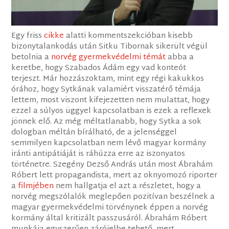
Egy friss
cikke
alatti kommentszekcióban kisebb
bizonytalankodás után Sitku Tibornak sikerült végül
betolnia a
norvég gyermekvédelmi témát
abba a
keretbe, hogy Szabados Ádám egy vad konteót
terjeszt. Már hozzászoktam, mint egy régi kakukkos
órához, hogy Sytkának valamiért visszatérő témája
lettem, most viszont kifejezetten nem mulattat, hogy
ezzel a súlyos üggyel kapcsolatban is ezek a reflexek
jönnek elő. Az még méltatlanabb, hogy Sytka a​ sok
dologban méltán bírálható, de a jelenséggel
semmilyen kapcsolatban nem lévő ​magyar kormány
iránti antipátiáját is ráhúzza erre az iszonyatos
történetre​​. Szegény Dezső András után most Ábrahám
Róbert​ lett propagandista, mert az oknyomozó riporter
a
filmjében
nem hallgatja el azt a részletet, hogy a
norvég megszólalók meglepően pozitívan beszélnek a
magyar gyermekvédelmi törvénynek éppen a norvég
kormány által kritizált passzusáról​. Ábrahám Róbert