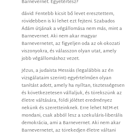
Barnevernet. Egyetértesz?
dávid: Fentebb kicsit bő levet eresztettem,
rövidebben is ki lehet ezt fejteni. Szabados
Ádám útjának a végállomása nem más, mint a
Barnevernet. Aki nem akar magyar
Barnevernetet, az figyeljen oda az ok-okozati
viszonyokra, és válasszon olyan utat, amely
jobb végállomáshoz vezet.
Jézus, a judaista Messiás (legalábbis az én
vizsgálataim szerint) egyértelműen olyan
tanítást adott, amely ha nyíltan, tisztességesen
és következetesen vállaljuk, és törekszünk az
életre váltására, földi jólétet eredményez
nekünk és szeretteinknek. Erre lehet NEM-et
mondani, csak abból lesz a szekuláris-liberális
demokrácia, ami a Barnevernet. Aki nem akar
Barnevernetet, az törekedjen életre váltani