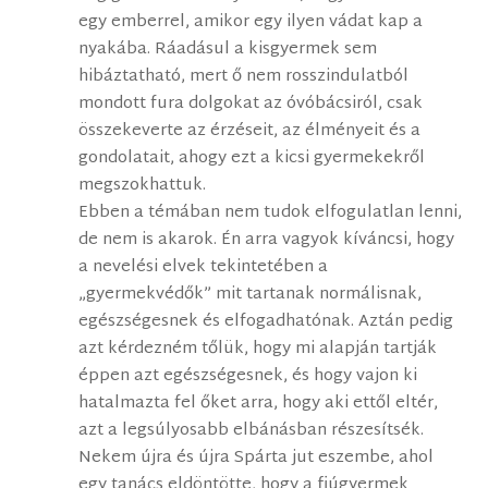
egy emberrel, amikor egy ilyen vádat kap a
nyakába. Ráadásul a kisgyermek sem
hibáztatható, mert ő nem rosszindulatból
mondott fura dolgokat az óvóbácsiról, csak
összekeverte az érzéseit, az élményeit és a
gondolatait, ahogy ezt a kicsi gyermekekről
megszokhattuk.
Ebben a témában nem tudok elfogulatlan lenni,
de nem is akarok. Én arra vagyok kíváncsi, hogy
a nevelési elvek tekintetében a
„gyermekvédők” mit tartanak normálisnak,
egészségesnek és elfogadhatónak. Aztán pedig
azt kérdezném tőlük, hogy mi alapján tartják
éppen azt egészségesnek, és hogy vajon ki
hatalmazta fel őket arra, hogy aki ettől eltér,
azt a legsúlyosabb elbánásban részesítsék.
Nekem újra és újra Spárta jut eszembe, ahol
egy tanács eldöntötte, hogy a fiúgyermek