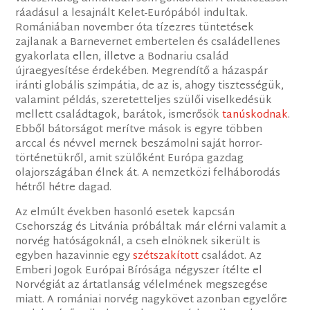
ráadásul a lesajnált Kelet-Európából indultak.
Romániában november óta tízezres tüntetések
zajlanak a Barnevernet embertelen és családellenes
gyakorlata ellen, illetve a Bodnariu család
újraegyesítése érdekében. Megrendítő a házaspár
iránti globális szimpátia, de az is, ahogy tisztességük,
valamint példás, szeretetteljes szülői viselkedésük
mellett családtagok, barátok, ismerősök
tanúskodnak
.
Ebből bátorságot merítve mások is egyre többen
arccal és névvel mernek beszámolni saját horror-
történetükről, amit szülőként Európa gazdag
olajországában élnek át. A nemzetközi felháborodás
hétről hétre dagad.
Az elmúlt években hasonló esetek kapcsán
Csehország és Litvánia próbáltak már elérni valamit a
norvég hatóságoknál, a cseh elnöknek sikerült is
egyben hazavinnie egy
szétszakított
családot. Az
Emberi Jogok Európai Bírósága négyszer ítélte el
Norvégiát az ártatlanság vélelmének megszegése
miatt. A romániai norvég nagykövet azonban egyelőre