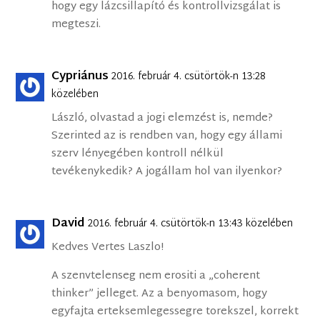
hogy egy lázcsillapító és kontrollvizsgálat is
megteszi.
Cypriánus
2016. február 4. csütörtök-n 13:28
közelében
László, olvastad a jogi elemzést is, nemde?
Szerinted az is rendben van, hogy egy állami
szerv lényegében kontroll nélkül
tevékenykedik? A jogállam hol van ilyenkor?
David
2016. február 4. csütörtök-n 13:43 közelében
Kedves Vertes Laszlo!
A szenvtelenseg nem erositi a „coherent
thinker” jelleget. Az a benyomasom, hogy
egyfajta erteksemlegessegre torekszel, korrekt