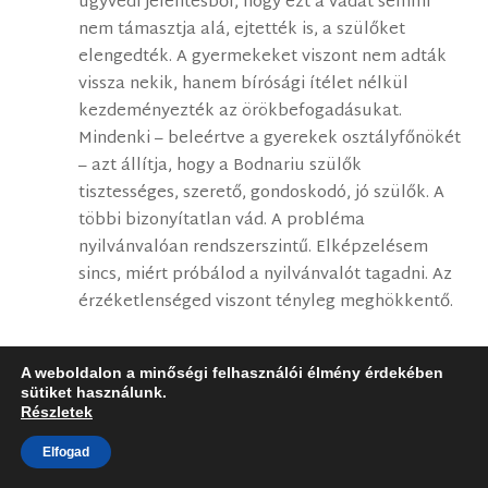
ügyvédi jelentésből, hogy ezt a vádat semmi
nem támasztja alá, ejtették is, a szülőket
elengedték. A gyermekeket viszont nem adták
vissza nekik, hanem bírósági ítélet nélkül
kezdeményezték az örökbefogadásukat.
Mindenki – beleértve a gyerekek osztályfőnökét
– azt állítja, hogy a Bodnariu szülők
tisztességes, szerető, gondoskodó, jó szülők. A
többi bizonyítatlan vád. A probléma
nyilvánvalóan rendszerszintű. Elképzelésem
sincs, miért próbálod a nyilvánvalót tagadni. Az
érzéketlenséged viszont tényleg meghökkentő.
A weboldalon a minőségi felhasználói élmény érdekében
Éva
2016. február 4. csütörtök-n 19:45 közelében
sütiket használunk.
Részletek
László, nem veri a saját ujját és józan ész? MÁS
ujját, egész valóját! Hogy gondolhatsz ilyet
Elfogad
borzalmas háborúk, népirtások után?