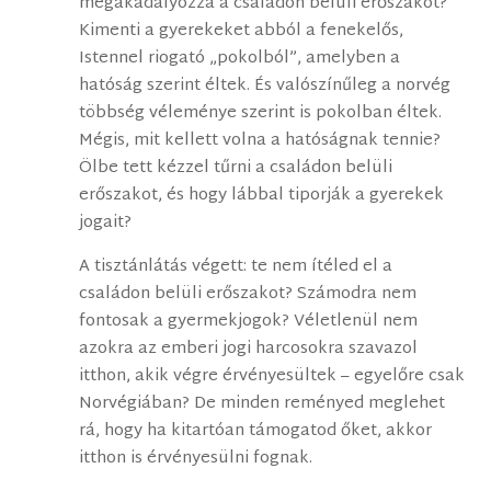
megakadályozza a családon belüli erőszakot?
Kimenti a gyerekeket abból a fenekelős,
Istennel riogató „pokolból”, amelyben a
hatóság szerint éltek. És valószínűleg a norvég
többség véleménye szerint is pokolban éltek.
Mégis, mit kellett volna a hatóságnak tennie?
Ölbe tett kézzel tűrni a családon belüli
erőszakot, és hogy lábbal tiporják a gyerekek
jogait?
A tisztánlátás végett: te nem ítéled el a
családon belüli erőszakot? Számodra nem
fontosak a gyermekjogok? Véletlenül nem
azokra az emberi jogi harcosokra szavazol
itthon, akik végre érvényesültek – egyelőre csak
Norvégiában? De minden reményed meglehet
rá, hogy ha kitartóan támogatod őket, akkor
itthon is érvényesülni fognak.