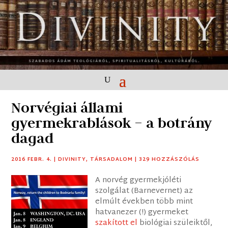
Norvégiai állami
gyermekrablások – a botrány
dagad
2016 FEBR. 4.
|
DIVINITY
,
TÁRSADALOM
|
329 HOZZÁSZÓLÁS
A norvég gyermekjóléti
szolgálat (Barnevernet) az
elmúlt években több mint
hatvanezer (!) gyermeket
szakított el
biológiai szüleiktől,