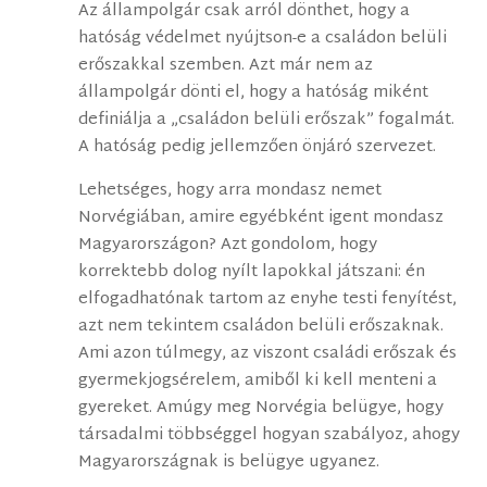
Az állampolgár csak arról dönthet, hogy a
hatóság védelmet nyújtson-e a családon belüli
erőszakkal szemben. Azt már nem az
állampolgár dönti el, hogy a hatóság miként
definiálja a „családon belüli erőszak” fogalmát.
A hatóság pedig jellemzően önjáró szervezet.
Lehetséges, hogy arra mondasz nemet
Norvégiában, amire egyébként igent mondasz
Magyarországon? Azt gondolom, hogy
korrektebb dolog nyílt lapokkal játszani: én
elfogadhatónak tartom az enyhe testi fenyítést,
azt nem tekintem családon belüli erőszaknak.
Ami azon túlmegy, az viszont családi erőszak és
gyermekjogsérelem, amiből ki kell menteni a
gyereket. Amúgy meg Norvégia belügye, hogy
társadalmi többséggel hogyan szabályoz, ahogy
Magyarországnak is belügye ugyanez.