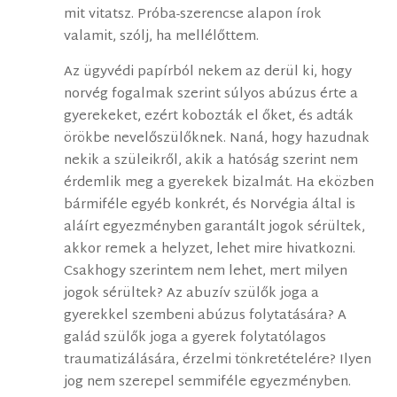
mit vitatsz. Próba-szerencse alapon írok
valamit, szólj, ha mellélőttem.
Az ügyvédi papírból nekem az derül ki, hogy
norvég fogalmak szerint súlyos abúzus érte a
gyerekeket, ezért kobozták el őket, és adták
örökbe nevelőszülőknek. Naná, hogy hazudnak
nekik a szüleikről, akik a hatóság szerint nem
érdemlik meg a gyerekek bizalmát. Ha eközben
bármiféle egyéb konkrét, és Norvégia által is
aláírt egyezményben garantált jogok sérültek,
akkor remek a helyzet, lehet mire hivatkozni.
Csakhogy szerintem nem lehet, mert milyen
jogok sérültek? Az abuzív szülők joga a
gyerekkel szembeni abúzus folytatására? A
galád szülők joga a gyerek folytatólagos
traumatizálására, érzelmi tönkretételére? Ilyen
jog nem szerepel semmiféle egyezményben.