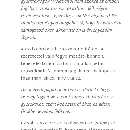
gyermekjogok? Véletlenül nem azokra az emberi
jogi harcosokra szavazol itthon, akik végre
érvényesültek – egyelőre csak Norvégiában? De
minden reményed meglehet rá, hogy ha kitartóan
támogatod őket, akkor itthon is érvényesülni
fognak.
A családon belüli erőszakot elítélem. A
szeretettel való fegyelmezést (benne a
fenekelést) nem tartom családon belüli
erőszaknak. Az emberi jogi harcosok kapcsán
fogalmam sincs, mire utalsz.
Az ügyvédi papírból nekem az derül ki, hogy
norvég fogalmak szerint súlyos abúzus érte a
gyerekeket, ezért kobozták el őket, és adták
örökbe nevelőszülőknek.
Ez volt a vád, de azt is olvashattad (volna) az