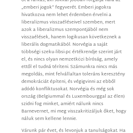
őt a farkas, aki sokkal jobban forgatja nála az
„emberi jogok” fegyverét. Emberi jogokra
hivatkozva nem lehet érdemben érvelni a
liberalizmus visszaéléseivel szemben, mert
azok a liberalizmus szempontjából nem
visszaélések, hanem logikusan következnek a
liberális dogmatikából. Norvégia a saját
többségi szeku-libsi-pc értékrendje szerint járt
el, és nincs olyan nemzetközi bíróság, amely
ettől el tudná téríteni. Számunkra nincs más
megoldás, mint felvállaltan toleráns keresztény
demokráciát építeni, és végigvinni az ebből
adódó konfliktusokat. Norvégia és még sok
ország (Belgiummal és Luxembourggal az élen)
szidni fog minket, amiért nálunk nincs
Barnevernet, mi meg visszakritizáljuk őket, hogy
náluk sem kellene lennie.
Várunk pár évet, és levonjuk a tanulságokat. Ha