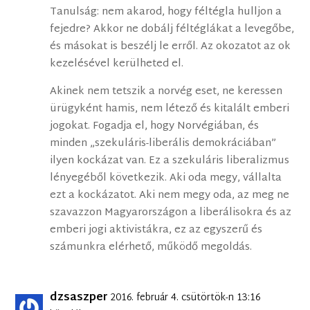
Tanulság: nem akarod, hogy féltégla hulljon a
fejedre? Akkor ne dobálj féltéglákat a levegőbe,
és másokat is beszélj le erről. Az okozatot az ok
kezelésével kerülheted el.
Akinek nem tetszik a norvég eset, ne keressen
ürügyként hamis, nem létező és kitalált emberi
jogokat. Fogadja el, hogy Norvégiában, és
minden „szekuláris-liberális demokráciában”
ilyen kockázat van. Ez a szekuláris liberalizmus
lényegéből következik. Aki oda megy, vállalta
ezt a kockázatot. Aki nem megy oda, az meg ne
szavazzon Magyarországon a liberálisokra és az
emberi jogi aktivistákra, ez az egyszerű és
számunkra elérhető, működő megoldás.
dzsaszper
2016. február 4. csütörtök-n 13:16