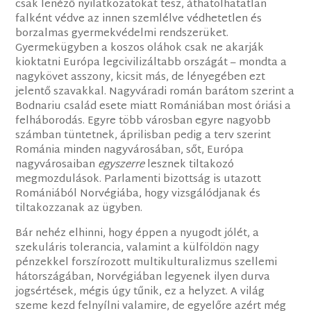
csak lenéző nyilatkozatokat tesz, áthatolhatatlan
falként védve az innen szemlélve védhetetlen és
borzalmas gyermekvédelmi rendszerüket.
Gyermekügyben a koszos oláhok csak ne akarják
kioktatni Európa legcivilizáltabb országát – mondta a
nagykövet asszony, kicsit más, de lényegében ezt
jelentő szavakkal. Nagyváradi román barátom szerint a
Bodnariu család esete miatt Romániában most óriási a
felháborodás. Egyre több városban egyre nagyobb
számban tüntetnek, áprilisban pedig a terv szerint
Románia minden nagyvárosában, sőt, Európa
nagyvárosaiban
egyszerre
lesznek tiltakozó
megmozdulások. Parlamenti bizottság is utazott
Romániából Norvégiába, hogy vizsgálódjanak és
tiltakozzanak az ügyben.
Bár nehéz elhinni, hogy éppen a nyugodt jólét, a
szekuláris tolerancia, valamint a külföldön nagy
pénzekkel forszírozott multikulturalizmus szellemi
hátországában, Norvégiában legyenek ilyen durva
jogsértések, mégis úgy tűnik, ez a helyzet. A világ
szeme kezd felnyílni valamire, de egyelőre azért még