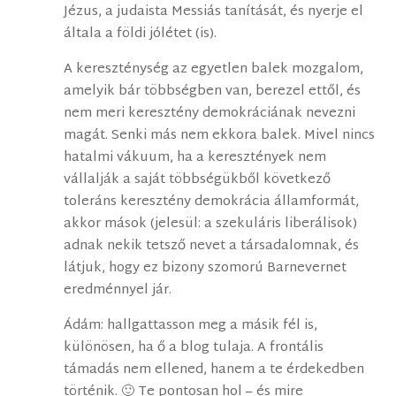
Jézus, a judaista Messiás tanítását, és nyerje el
általa a földi jólétet (is).
A kereszténység az egyetlen balek mozgalom,
amelyik bár többségben van, berezel ettől, és
nem meri keresztény demokráciának nevezni
magát. Senki más nem ekkora balek. Mivel nincs
hatalmi vákuum, ha a keresztények nem
vállalják a saját többségükből következő
toleráns keresztény demokrácia államformát,
akkor mások (jelesül: a szekuláris liberálisok)
adnak nekik tetsző nevet a társadalomnak, és
látjuk, hogy ez bizony szomorú Barnevernet
eredménnyel jár.
Ádám: hallgattasson meg a másik fél is,
különösen, ha ő a blog tulaja. A frontális
támadás nem ellened, hanem a te érdekedben
történik. 🙂 Te pontosan hol – és mire