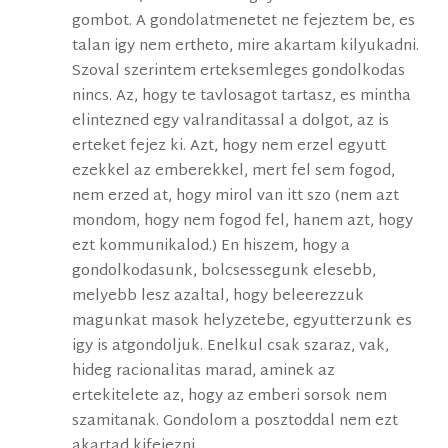
gombot. A gondolatmenetet ne fejeztem be, es
talan igy nem ertheto, mire akartam kilyukadni.
Szoval szerintem erteksemleges gondolkodas
nincs. Az, hogy te tavlosagot tartasz, es mintha
elintezned egy valranditassal a dolgot, az is
erteket fejez ki. Azt, hogy nem erzel egyutt
ezekkel az emberekkel, mert fel sem fogod,
nem erzed at, hogy mirol van itt szo (nem azt
mondom, hogy nem fogod fel, hanem azt, hogy
ezt kommunikalod.) En hiszem, hogy a
gondolkodasunk, bolcsessegunk elesebb,
melyebb lesz azaltal, hogy beleerezzuk
magunkat masok helyzetebe, egyutterzunk es
igy is atgondoljuk. Enelkul csak szaraz, vak,
hideg racionalitas marad, aminek az
ertekitelete az, hogy az emberi sorsok nem
szamitanak. Gondolom a posztoddal nem ezt
akartad kifejezni.