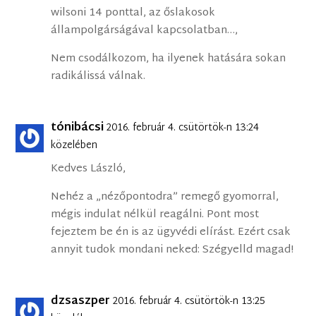
wilsoni 14 ponttal, az őslakosok
állampolgárságával kapcsolatban…,
Nem csodálkozom, ha ilyenek hatására sokan
radikálissá válnak.
tónibácsi
2016. február 4. csütörtök-n 13:24
közelében
Kedves László,
Nehéz a „nézőpontodra” remegő gyomorral,
mégis indulat nélkül reagálni. Pont most
fejeztem be én is az ügyvédi elírást. Ezért csak
annyit tudok mondani neked: Szégyelld magad!
dzsaszper
2016. február 4. csütörtök-n 13:25