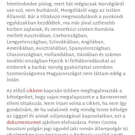
hitetlenkedve pislog, mert hát mégiscsak Norvégiáról
van szó, nem Buthánról, Mongóliáról vagy az Iszlám
Államról. Bár a tiltakozó megmozdulások a pünkösdi
egyházakban kezdődtek, ma már jóval szélesebb
körben zajlanak, és nemzetközi szinten Románia
mellett Ausztriában, Csehországban,
Lengyelországban, Szlovákiában, Angliában,
Amerikában, Ausztráliában, Spanyolországban,
Olaszországban, Hollandiában, Dániában és számos
további országban fejezik ki felháborodásukat az
emberek a barbár norvég gyakorlattal szemben.
Szomorúságomra Magyarországot nem láttam eddig a
listán.
Az előző
cikkem
kapcsán többen megfogalmazták a
kétségeiket, hogy vajon megalapozott-e a Barnevernet
elleni tiltakozás. Nem írtam volna a cikket, ha nem így
gondolnám, de ha valakinek még mindig lenne kétsége
az üggyel és annak súlyosságával kapcsolatban, ezt a
dokumentumot
ajánlom elolvasásra. Peter Costea
houstoni polgári jogi ügyvéd (aki román állampolgár is)