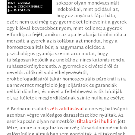
sokszor olyan mondvacsinált
indokokkal, mint például az,
hogy az anyának fáj a háta,
ezért nem tud még egy gyermeket felnevelni; a gyerek
egy kilóval kevesebbet nyom, mint kellene; a gyerek
elfordítja a fejét, amikor az apa le akarja törölni róla a
morzsát; a gyerek az iskolában azt mondta, hogy a
homoszexualitás bűn; a nagymama ölelése a
pszichológus gyanúja szerint arra mutat, hogy
túlságosan kötődik az unokához; nincs katonás rend a
ruhásszekrényben; stb. A gyermekek elvételéről és
nevelőszülőknél való elhelyezéséről,
örökbefogadásáról (akár homoszexuális pároknál is) a
Barnevernet megfelelő jogi eljárások és garanciák
nélkül dönthet, és mivel a fellebbezést is ők bírálják
el, az ítéletek megfordításának szinte nulla az esélye.
A Bodnariu család
szétszakításával
a norvég hatóságok
azonban végre valóságos darázsfészekbe nyúltak. Az
eset kapcsán olyan nemzetközi
tiltakozási hullám
jött
létre, amire a magabiztos norvég társadalommérnökök
valószínűleg álmukban sem gondoltak. A tiltakozások