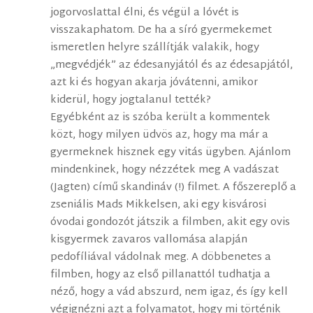
jogorvoslattal élni, és végül a lóvét is
visszakaphatom. De ha a síró gyermekemet
ismeretlen helyre szállítják valakik, hogy
„megvédjék” az édesanyjától és az édesapjától,
azt ki és hogyan akarja jóvátenni, amikor
kiderül, hogy jogtalanul tették?
Egyébként az is szóba került a kommentek
közt, hogy milyen üdvös az, hogy ma már a
gyermeknek hisznek egy vitás ügyben. Ajánlom
mindenkinek, hogy nézzétek meg A vadászat
(Jagten) című skandináv (!) filmet. A főszereplő a
zseniális Mads Mikkelsen, aki egy kisvárosi
óvodai gondozót játszik a filmben, akit egy ovis
kisgyermek zavaros vallomása alapján
pedofíliával vádolnak meg. A döbbenetes a
filmben, hogy az első pillanattól tudhatja a
néző, hogy a vád abszurd, nem igaz, és így kell
végignézni azt a folyamatot, hogy mi történik