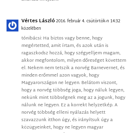
Vértes László
2016. február 4. csütörtök-n 14:32
közelében
tónibácsi: Ha biztos vagy benne, hogy
megértetted, amit írtam, és azok után is
ragaszkodsz hozzá, hogy szégyelljem magam,
akkor megfontolom, milyen dőreséget követtem
el. Nekem nem tetszik a norvég Barnevernet, és
minden erőmmel azon vagyok, hogy
Magyarországon ne legyen. Belátom viszont,
hogy a norvég többség joga, hogy náluk legyen,
nekünk mint többségnek meg az a jogunk, hogy
nálunk ne legyen. Ez a korrekt helyzetkép. A
norvég többség elleni nyálazás helyett
szavazzunk itthon úgy, és irányítsuk úgy a
közügyeinket, hogy ne legyen magyar