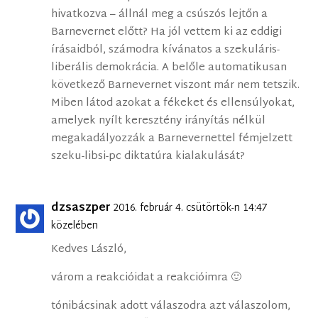
hivatkozva – állnál meg a csúszós lejtőn a
Barnevernet előtt? Ha jól vettem ki az eddigi
írásaidból, számodra kívánatos a szekuláris-
liberális demokrácia. A belőle automatikusan
következő Barnevernet viszont már nem tetszik.
Miben látod azokat a fékeket és ellensúlyokat,
amelyek nyílt keresztény irányítás nélkül
megakadályozzák a Barnevernettel fémjelzett
szeku-libsi-pc diktatúra kialakulását?
dzsaszper
2016. február 4. csütörtök-n 14:47
közelében
Kedves László,
várom a reakcióidat a reakcióimra 🙂
tónibácsinak adott válaszodra azt válaszolom,