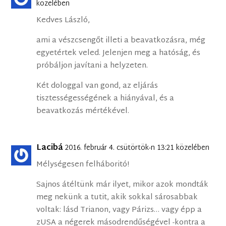
közelében
Kedves László,
ami a vészcsengőt illeti a beavatkozásra, még
egyetértek veled. Jelenjen meg a hatóság, és
próbáljon javítani a helyzeten.
Két dologgal van gond, az eljárás
tisztességességének a hiányával, és a
beavatkozás mértékével.
Lacibá
2016. február 4. csütörtök-n 13:21 közelében
Mélységesen felháboritó!
Sajnos átéltünk már ilyet, mikor azok mondták
meg nekünk a tutit, akik sokkal sárosabbak
voltak: lásd Trianon, vagy Párizs… vagy épp a
zUSA a négerek másodrendűségével -kontra a