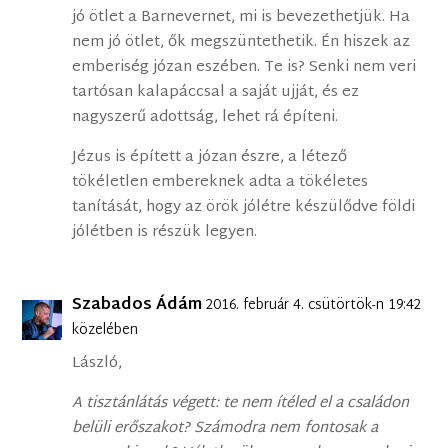
jó ötlet a Barnevernet, mi is bevezethetjük. Ha
nem jó ötlet, ők megszüntethetik. Én hiszek az
emberiség józan eszében. Te is? Senki nem veri
tartósan kalapáccsal a saját ujját, és ez
nagyszerű adottság, lehet rá építeni.
Jézus is épített a józan észre, a létező
tökéletlen embereknek adta a tökéletes
tanítását, hogy az örök jólétre készülődve földi
jólétben is részük legyen.
Szabados Ádám
2016. február 4. csütörtök-n 19:42
közelében
László,
A tisztánlátás végett: te nem ítéled el a családon
belüli erőszakot? Számodra nem fontosak a