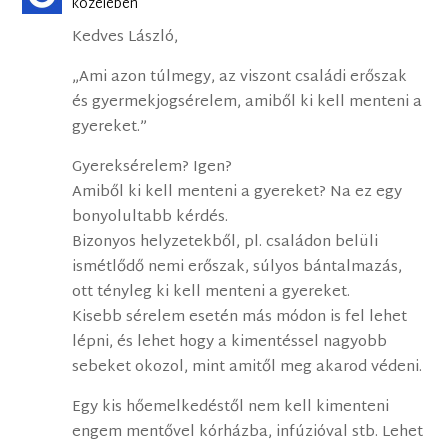
közelében
Kedves László,
„Ami azon túlmegy, az viszont családi erőszak
és gyermekjogsérelem, amiből ki kell menteni a
gyereket.”
Gyereksérelem? Igen?
Amiből ki kell menteni a gyereket? Na ez egy
bonyolultabb kérdés.
Bizonyos helyzetekből, pl. családon belüli
ismétlődő nemi erőszak, súlyos bántalmazás,
ott tényleg ki kell menteni a gyereket.
Kisebb sérelem esetén más módon is fel lehet
lépni, és lehet hogy a kimentéssel nagyobb
sebeket okozol, mint amitől meg akarod védeni.
Egy kis hőemelkedéstől nem kell kimenteni
engem mentővel kórházba, infúzióval stb. Lehet