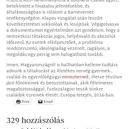
részleteiben tanulmányozta a Bodnariu család ügyét,
betekintett a hivatalos jelentésekbe, és
általánosságban is rálátott a Barnevernet
tevékenységére. Alapos vizsgálat után leszűrt
következtetései sokkolóak és lesújtóak. Végigolvasva
a dokumentumot egyértelműen azt gondolom, hogy a
nemzetközi tiltakozás jogos, helyénvaló és abszolút
időszerű. Az esetek elképesztőek, a probléma
rendszerszintű, ideológiailag vezérelt, ragályos, a
megoldás egy percig sem halogatható tovább.
Innen, Magyarországról is hallhatóan kellene tudtára
adnunk a tiltakozást az illetékes norvég gyermek-,
család- és egyenlőségügyi
miniszternek
, illetve tévúton
járó főnökeinek és beosztottainak, akik félelmetes
magabiztossággal, futószalagon teszik tönkre
családok ezreinek életét. Európa tetején, 2016-ban.
Print
Email
329 hozzászólás