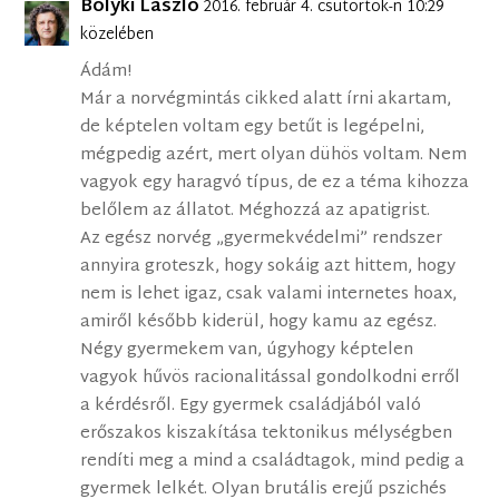
Bolyki László
2016. február 4. csütörtök-n 10:29
közelében
Ádám!
Már a norvégmintás cikked alatt írni akartam,
de képtelen voltam egy betűt is legépelni,
mégpedig azért, mert olyan dühös voltam. Nem
vagyok egy haragvó típus, de ez a téma kihozza
belőlem az állatot. Méghozzá az apatigrist.
Az egész norvég „gyermekvédelmi” rendszer
annyira groteszk, hogy sokáig azt hittem, hogy
nem is lehet igaz, csak valami internetes hoax,
amiről később kiderül, hogy kamu az egész.
Négy gyermekem van, úgyhogy képtelen
vagyok hűvös racionalitással gondolkodni erről
a kérdésről. Egy gyermek családjából való
erőszakos kiszakítása tektonikus mélységben
rendíti meg a mind a családtagok, mind pedig a
gyermek lelkét. Olyan brutális erejű pszichés