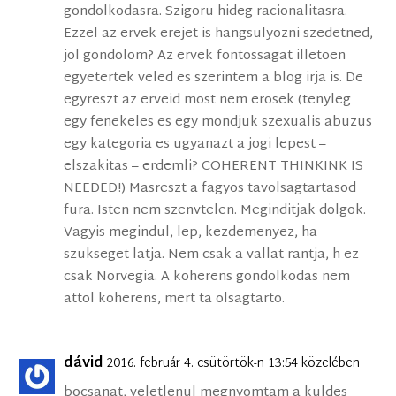
gondolkodasra. Szigoru hideg racionalitasra.
Ezzel az ervek erejet is hangsulyozni szedetned,
jol gondolom? Az ervek fontossagat illetoen
egyetertek veled es szerintem a blog irja is. De
egyreszt az erveid most nem erosek (tenyleg
egy fenekeles es egy mondjuk szexualis abuzus
egy kategoria es ugyanazt a jogi lepest –
elszakitas – erdemli? COHERENT THINKINK IS
NEEDED!) Masreszt a fagyos tavolsagtartasod
fura. Isten nem szenvtelen. Meginditjak dolgok.
Vagyis megindul, lep, kezdemenyez, ha
szukseget latja. Nem csak a vallat rantja, h ez
csak Norvegia. A koherens gondolkodas nem
attol koherens, mert ta olsagtarto.
dávid
2016. február 4. csütörtök-n 13:54 közelében
bocsanat, veletlenul megnyomtam a kuldes