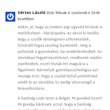
Vértes László
2016. február 4. csütörtök-n 13:04
közelében
Ádám, jó, hogy az emberi jogi ügyvéd leírását is
mellékelted – hátrányodra. Az derül ki belőle,
hogy a szülők ténylegesen elfenekelték,
fülüknél fogva testileg büntették, meg is
pofozták a gyerekeket, ha rendetlenkedtek. Az
iskolában fegyelmezetlenül, rendbontó módon
viselkedtek, ezzel hívták fel magukra a
figyelmet. Bármelyik gyerekpszichológus azt
mondja erre, hogy a család belső problémáit
vitték ki az iskolába. Ez pedig vészcsengő a
beavatkozásra.
A hatóság csak tette a dolgát. Mi gondod ezzel?
Mi gondja bárkinek azzal, hogy a hatóság