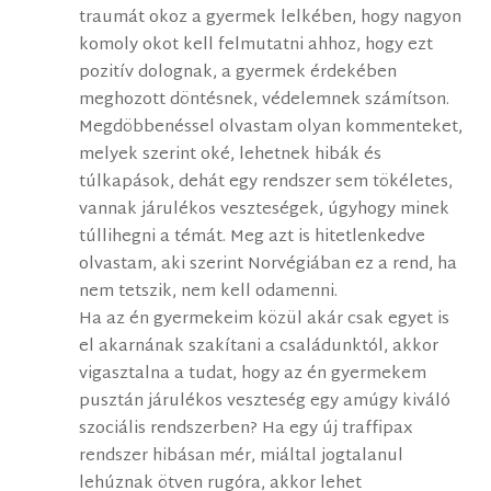
traumát okoz a gyermek lelkében, hogy nagyon
komoly okot kell felmutatni ahhoz, hogy ezt
pozitív dolognak, a gyermek érdekében
meghozott döntésnek, védelemnek számítson.
Megdöbbenéssel olvastam olyan kommenteket,
melyek szerint oké, lehetnek hibák és
túlkapások, dehát egy rendszer sem tökéletes,
vannak járulékos veszteségek, úgyhogy minek
túllihegni a témát. Meg azt is hitetlenkedve
olvastam, aki szerint Norvégiában ez a rend, ha
nem tetszik, nem kell odamenni.
Ha az én gyermekeim közül akár csak egyet is
el akarnának szakítani a családunktól, akkor
vigasztalna a tudat, hogy az én gyermekem
pusztán járulékos veszteség egy amúgy kiváló
szociális rendszerben? Ha egy új traffipax
rendszer hibásan mér, miáltal jogtalanul
lehúznak ötven rugóra, akkor lehet