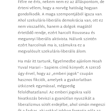
Félre ne érts, nekem nem ez az álláspontom, de
érteni vélem, hogy a norvég hatóság hogyan
gondolkodik. A maga szempontjából igaza van.
Ahol szekuláris-liberális demokrácia van, ott ez
nem visszaélés, hanem a dolgok magától
értetődő rendje, ezért harcolt Rousseau és
megannyi liberális aktivista. Nálunk szintén
ezért harcolnak ma is, számukra ez a
megvalósult szekuláris-liberális álom.
Ha már itt tartunk, figyelmedbe ajánlom Noah
Yuval Harari – Sapiens című könyvét. A szerző
úgy érvel, hogy az „emberi jogok” csupán
hasznos fikciók, amelyek a gyakorlatban
ütköznek egymással, mégpedig
feloldhatatlanul. Az emberi jogokra való
hivatkozás beviszi a gyanútlan nyuszikát a
liberalizmus sötét erdejébe, ahol simán megeszi